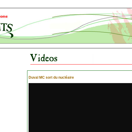
Duval MC sort du nucléaire