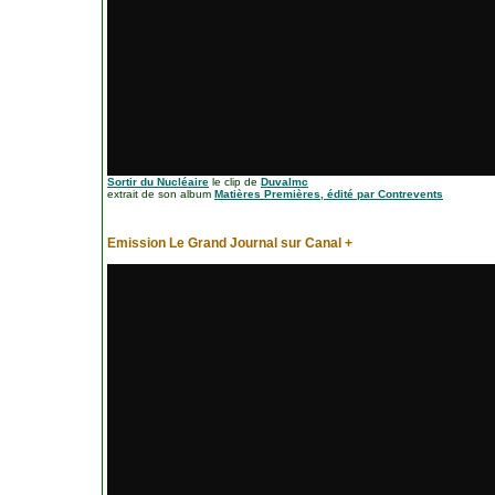
Sortir du Nucléaire
le clip de
Duvalmc
extrait de son album
Matières Premières, édité par Contrevents
Emission Le Grand Journal sur Canal +